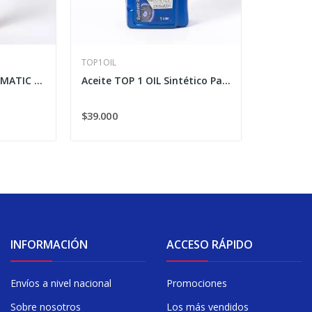
TOP1OIL
Aceite TOP 1 ACTION MATIC GEAR OIL Para...
Aceite TOP 1 OIL Sintético Para Engranajes 80W-90
$39.000
INFORMACIÓN
ACCESO RÁPIDO
Envíos a nivel nacional
Promociones
Sobre nosotros
Los más vendidos