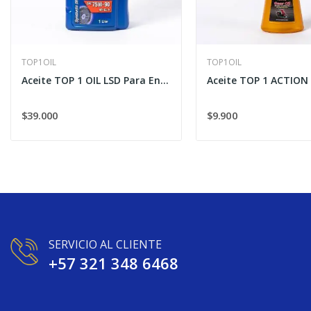
TOP1OIL
TOP1OIL
Aceite TOP 1 OIL LSD Para Engranajes 75W-90
$39.000
$9.900
SERVICIO AL CLIENTE
+57 321 348 6468